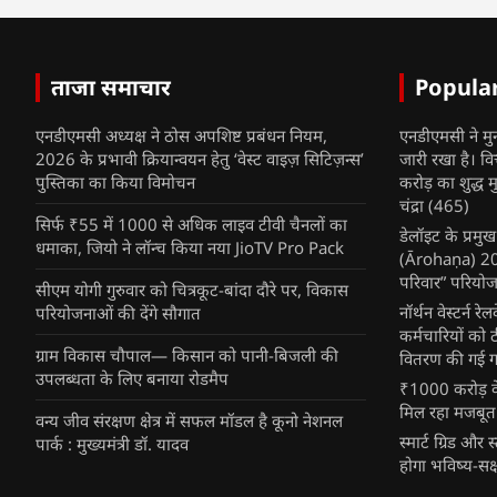
ताजा समाचार
Popula
एनडीएमसी अध्यक्ष ने ठोस अपशिष्ट प्रबंधन नियम,
एनडीएमसी ने मु
2026 के प्रभावी क्रियान्वयन हेतु ‘वेस्ट वाइज़ सिटिज़न्स’
जारी रखा है। व
पुस्तिका का किया विमोचन
करोड़ का शुद्ध म
चंद्रा
(465)
सिर्फ ₹55 में 1000 से अधिक लाइव टीवी चैनलों का
डेलॉइट के प्रम
धमाका, जियो ने लॉन्च किया नया JioTV Pro Pack
(Ārohaṇa) 2025
परिवार” परियोज
सीएम योगी गुरुवार को चित्रकूट-बांदा दौरे पर, विकास
नॉर्थन वेस्टर्न र
परियोजनाओं की देंगे सौगात
कर्मचारियों को 
ग्राम विकास चौपाल— किसान को पानी-बिजली की
वितरण की गई गर्
उपलब्धता के लिए बनाया रोडमैप
₹1000 करोड़ के
मिल रहा मजबूत
वन्य जीव संरक्षण क्षेत्र में सफल मॉडल है कूनो नेशनल
स्मार्ट ग्रिड औ
पार्क : मुख्यमंत्री डॉ. यादव
होगा भविष्य-सक्