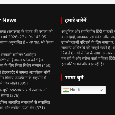
r News
हमारे बारेमें
नाफा (सरप्लस) के बजट की परंपरा को
आधुनिक और प्रगतिशील हिंदी पाठकों 
ित्त वर्ष 2026–27 में Rs.143.05
वार्ता हिंदी, जानकार एवं संवेदनशील प
ुनाफा अनुमानित है – अध्यक्ष, श्री केशव
उपभोक्ताओं परिवारों के लिए समाचार
सामान्य अभिरुचि की संपूर्ण खबरें है। स
पिछले 8 वर्षों से देश के समाचार जगत क
ुख सरकारी सम्मेलन ‘आरोहण
बन रही है और सरोज वार्ता पत्रिका हिंद
’ में हिमाचल प्रदेश को “हिम
इस प्रतिष्ठा को और बढ़ा रही है।
ना के लिए मिला विशेष सम्मान
(450)
ेलवे हेडक्वार्टर में समस्त अल्पवेतन भोगी
भाषा चुनें
टीम मित्राय फाउंडेशन के सहयोग से
म वस्त्र लोई।
(399)
 यूपी स्टार्टअप फंड से नवाचार को
Hindi
 सहारा
(376)
र स्टोरेज आधारित समाधानों से संचालित
षम और लचीला ऊर्जा क्षेत्र
(371)