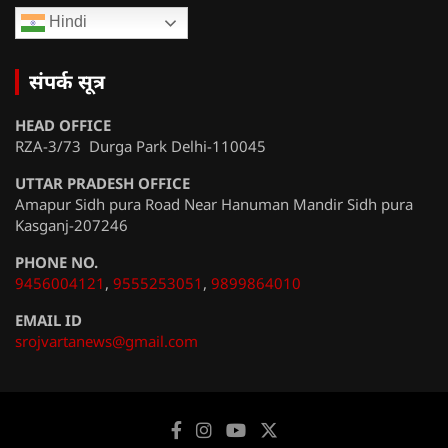
Hindi
संपर्क सूत्र
HEAD OFFICE
RZA-3/73 Durga Park Delhi-110045
UTTAR PRADESH OFFICE
Amapur Sidh pura Road Near Hanuman Mandir Sidh pura
Kasganj-207246
PHONE NO.
9456004121
,
9555253051
,
9899864010
EMAIL ID
srojvartanews@gmail.com