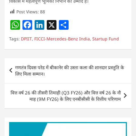
विकास में महत्वपूर्ण भूमिका निभाने की उम्मीद है।
Post Views:
88
W
F
Li
X
S
h
a
n
h
Tags:
DPIIT
,
FICCI-Mercedes-Benz India
,
Startup Fund
at
c
k
ar
s
e
e
e
A
b
dI
Post
गणतंत्र दिवस परेड में बीकानेर की उस्ता कला की शानदार प्रस्तुति के
p
o
n
navigation
लिए मिला सम्मान।
p
o
k
वित्त वर्ष 26 की तीसरी तिमाही (Q3 FY26) और वित्त वर्ष 26 के नौ
माह (9M FY26) के लिए एनबीसीसी के वित्तीय परिणाम