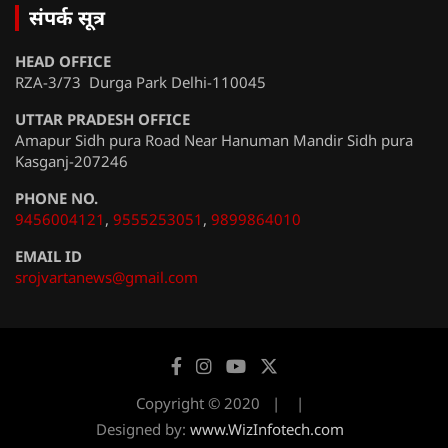
संपर्क सूत्र
HEAD OFFICE
RZA-3/73 Durga Park Delhi-110045
UTTAR PRADESH OFFICE
Amapur Sidh pura Road Near Hanuman Mandir Sidh pura
Kasganj-207246
PHONE NO.
9456004121
,
9555253051
,
9899864010
EMAIL ID
srojvartanews@gmail.com
Copyright © 2020
Designed by:
www.WizInfotech.com