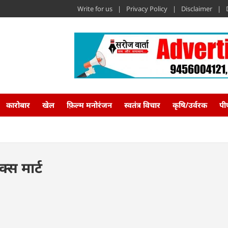
Write for us
Privacy Policy
Disclaimer
कारोबार
खेल
फ़िल्म मनोरंजन
स्वतंत्र विचार
कृषि/उर्वरक
पी
क्स मार्ट