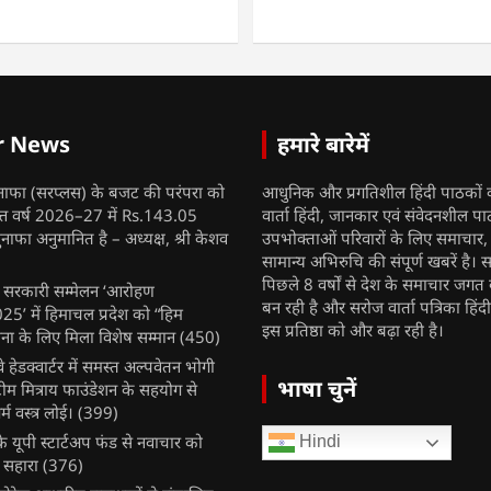
r News
हमारे बारेमें
नाफा (सरप्लस) के बजट की परंपरा को
आधुनिक और प्रगतिशील हिंदी पाठकों 
ित्त वर्ष 2026–27 में Rs.143.05
वार्ता हिंदी, जानकार एवं संवेदनशील प
ुनाफा अनुमानित है – अध्यक्ष, श्री केशव
उपभोक्ताओं परिवारों के लिए समाचार
सामान्य अभिरुचि की संपूर्ण खबरें है। स
पिछले 8 वर्षों से देश के समाचार जगत क
ुख सरकारी सम्मेलन ‘आरोहण
बन रही है और सरोज वार्ता पत्रिका हिंद
’ में हिमाचल प्रदेश को “हिम
इस प्रतिष्ठा को और बढ़ा रही है।
ना के लिए मिला विशेष सम्मान
(450)
ेलवे हेडक्वार्टर में समस्त अल्पवेतन भोगी
भाषा चुनें
टीम मित्राय फाउंडेशन के सहयोग से
म वस्त्र लोई।
(399)
 यूपी स्टार्टअप फंड से नवाचार को
Hindi
 सहारा
(376)