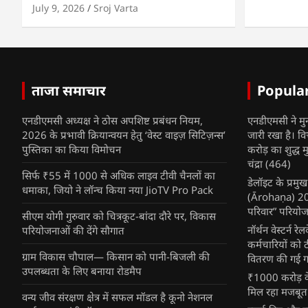
July 9, 2026
Sroj Varta
ताजा समाचार
Popula
एनडीएमसी अध्यक्ष ने ठोस अपशिष्ट प्रबंधन नियम,
एनडीएमसी ने मु
2026 के प्रभावी क्रियान्वयन हेतु ‘वेस्ट वाइज़ सिटिज़न्स’
जारी रखा है। व
पुस्तिका का किया विमोचन
करोड़ का शुद्ध म
चंद्रा
(464)
सिर्फ ₹55 में 1000 से अधिक लाइव टीवी चैनलों का
डेलॉइट के प्रम
धमाका, जियो ने लॉन्च किया नया JioTV Pro Pack
(Ārohaṇa) 2025
परिवार” परियोज
सीएम योगी गुरुवार को चित्रकूट-बांदा दौरे पर, विकास
नॉर्थन वेस्टर्न र
परियोजनाओं की देंगे सौगात
कर्मचारियों को 
ग्राम विकास चौपाल— किसान को पानी-बिजली की
वितरण की गई गर्
उपलब्धता के लिए बनाया रोडमैप
₹1000 करोड़ के
मिल रहा मजबूत
वन्य जीव संरक्षण क्षेत्र में सफल मॉडल है कूनो नेशनल