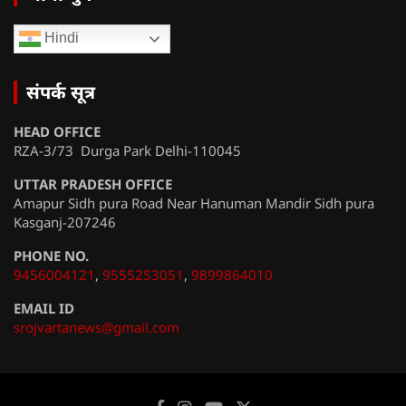
Hindi
संपर्क सूत्र
HEAD OFFICE
RZA-3/73 Durga Park Delhi-110045
UTTAR PRADESH OFFICE
Amapur Sidh pura Road Near Hanuman Mandir Sidh pura
Kasganj-207246
PHONE NO.
9456004121
,
9555253051
,
9899864010
EMAIL ID
srojvartanews@gmail.com