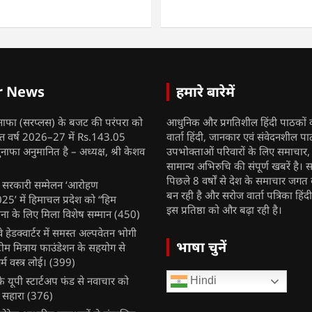
r News
हमारे बारेमें
नाफा (सरप्लस) के बजट की परंपरा को
आधुनिक और प्रगतिशील हिंदी पाठकों 
ित्त वर्ष 2026–27 में Rs.143.05
वार्ता हिंदी, जानकार एवं संवेदनशील प
ुनाफा अनुमानित है – अध्यक्ष, श्री केशव
उपभोक्ताओं परिवारों के लिए समाचार
सामान्य अभिरुचि की संपूर्ण खबरें है। स
पिछले 8 वर्षों से देश के समाचार जगत क
ुख सरकारी सम्मेलन ‘आरोहण
बन रही है और सरोज वार्ता पत्रिका हिंद
’ में हिमाचल प्रदेश को “हिम
इस प्रतिष्ठा को और बढ़ा रही है।
ना के लिए मिला विशेष सम्मान
(450)
ेलवे हेडक्वार्टर में समस्त अल्पवेतन भोगी
भाषा चुनें
टीम मित्राय फाउंडेशन के सहयोग से
म वस्त्र लोई।
(399)
 यूपी स्टार्टअप फंड से नवाचार को
Hindi
 सहारा
(376)