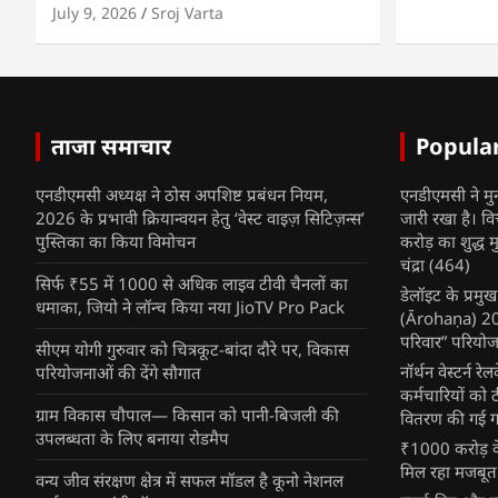
July 9, 2026
Sroj Varta
ताजा समाचार
Popula
एनडीएमसी अध्यक्ष ने ठोस अपशिष्ट प्रबंधन नियम,
एनडीएमसी ने मु
2026 के प्रभावी क्रियान्वयन हेतु ‘वेस्ट वाइज़ सिटिज़न्स’
जारी रखा है। व
पुस्तिका का किया विमोचन
करोड़ का शुद्ध म
चंद्रा
(464)
सिर्फ ₹55 में 1000 से अधिक लाइव टीवी चैनलों का
डेलॉइट के प्रम
धमाका, जियो ने लॉन्च किया नया JioTV Pro Pack
(Ārohaṇa) 2025
परिवार” परियोज
सीएम योगी गुरुवार को चित्रकूट-बांदा दौरे पर, विकास
नॉर्थन वेस्टर्न र
परियोजनाओं की देंगे सौगात
कर्मचारियों को 
ग्राम विकास चौपाल— किसान को पानी-बिजली की
वितरण की गई गर्
उपलब्धता के लिए बनाया रोडमैप
₹1000 करोड़ के
मिल रहा मजबूत
वन्य जीव संरक्षण क्षेत्र में सफल मॉडल है कूनो नेशनल