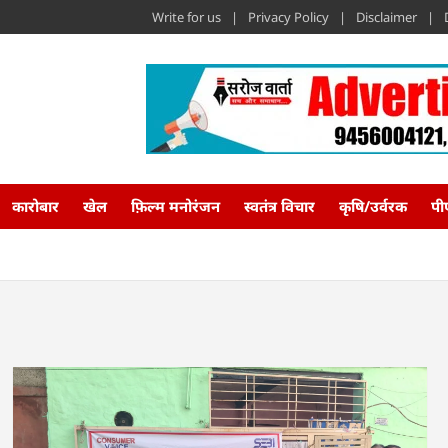
Write for us
Privacy Policy
Disclaimer
कारोबार
खेल
फ़िल्म मनोरंजन
स्वतंत्र विचार
कृषि/उर्वरक
पी