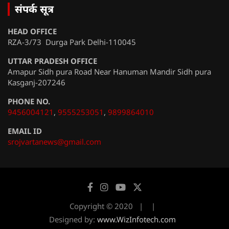
संपर्क सूत्र
HEAD OFFICE
RZA-3/73 Durga Park Delhi-110045
UTTAR PRADESH OFFICE
Amapur Sidh pura Road Near Hanuman Mandir Sidh pura
Kasganj-207246
PHONE NO.
9456004121
,
9555253051
,
9899864010
EMAIL ID
srojvartanews@gmail.com
Copyright © 2020
Designed by:
www.WizInfotech.com