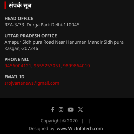
संपर्क सूत्र
HEAD OFFICE
RZA-3/73 Durga Park Delhi-110045
UTTAR PRADESH OFFICE
Amapur Sidh pura Road Near Hanuman Mandir Sidh pura
Kasganj-207246
PHONE NO.
9456004121
,
9555253051
,
9899864010
EMAIL ID
srojvartanews@gmail.com
Copyright © 2020
Designed by:
www.WizInfotech.com