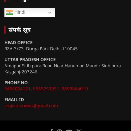
Hindi
संपर्क सूत्र
HEAD OFFICE
RZA-3/73 Durga Park Delhi-110045
UTTAR PRADESH OFFICE
Amapur Sidh pura Road Near Hanuman Mandir Sidh pura
Kasganj-207246
PHONE NO.
9456004121
,
9555253051
,
9899864010
EMAIL ID
srojvartanews@gmail.com