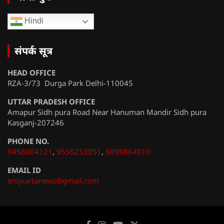
Hindi
संपर्क सूत्र
HEAD OFFICE
RZA-3/73 Durga Park Delhi-110045
UTTAR PRADESH OFFICE
Amapur Sidh pura Road Near Hanuman Mandir Sidh pura
Kasganj-207246
PHONE NO.
9456004121
,
9555253051
,
9899864010
EMAIL ID
srojvartanews@gmail.com