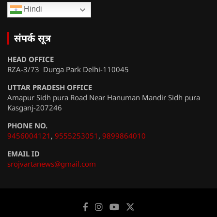
Hindi
संपर्क सूत्र
HEAD OFFICE
RZA-3/73 Durga Park Delhi-110045
UTTAR PRADESH OFFICE
Amapur Sidh pura Road Near Hanuman Mandir Sidh pura
Kasganj-207246
PHONE NO.
9456004121
,
9555253051
,
9899864010
EMAIL ID
srojvartanews@gmail.com