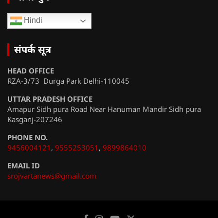
Hindi
संपर्क सूत्र
HEAD OFFICE
RZA-3/73 Durga Park Delhi-110045
UTTAR PRADESH OFFICE
Amapur Sidh pura Road Near Hanuman Mandir Sidh pura
Kasganj-207246
PHONE NO.
9456004121
,
9555253051
,
9899864010
EMAIL ID
srojvartanews@gmail.com