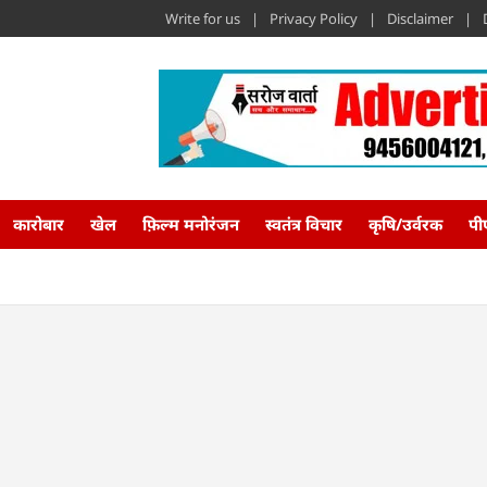
Write for us
Privacy Policy
Disclaimer
कारोबार
खेल
फ़िल्म मनोरंजन
स्वतंत्र विचार
कृषि/उर्वरक
पी