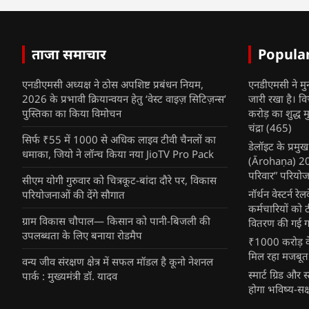
ताजा समाचार
Popula
एनडीएमसी अध्यक्ष ने ठोस अपशिष्ट प्रबंधन नियम,
एनडीएमसी ने मु
2026 के प्रभावी क्रियान्वयन हेतु ‘वेस्ट वाइज़ सिटिज़न्स’
जारी रखा है। व
पुस्तिका का किया विमोचन
करोड़ का शुद्ध म
चंद्रा
(465)
सिर्फ ₹55 में 1000 से अधिक लाइव टीवी चैनलों का
डेलॉइट के प्रम
धमाका, जियो ने लॉन्च किया नया JioTV Pro Pack
(Ārohaṇa) 2025
परिवार” परियोज
सीएम योगी गुरुवार को चित्रकूट-बांदा दौरे पर, विकास
नॉर्थन वेस्टर्न र
परियोजनाओं की देंगे सौगात
कर्मचारियों को 
ग्राम विकास चौपाल— किसान को पानी-बिजली की
वितरण की गई गर्
उपलब्धता के लिए बनाया रोडमैप
₹1000 करोड़ के
मिल रहा मजबूत
वन्य जीव संरक्षण क्षेत्र में सफल मॉडल है कूनो नेशनल
स्मार्ट ग्रिड औ
पार्क : मुख्यमंत्री डॉ. यादव
होगा भविष्य-सक्