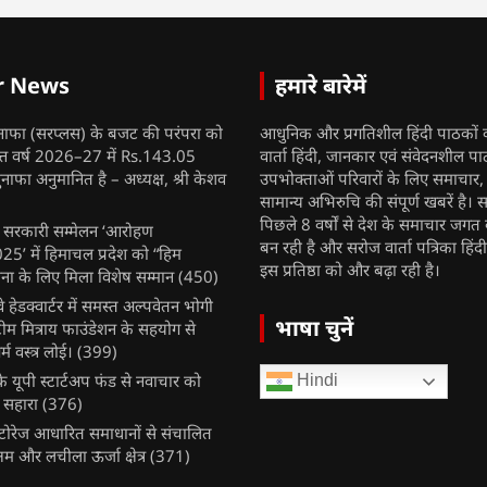
r News
हमारे बारेमें
नाफा (सरप्लस) के बजट की परंपरा को
आधुनिक और प्रगतिशील हिंदी पाठकों 
ित्त वर्ष 2026–27 में Rs.143.05
वार्ता हिंदी, जानकार एवं संवेदनशील प
ुनाफा अनुमानित है – अध्यक्ष, श्री केशव
उपभोक्ताओं परिवारों के लिए समाचार
सामान्य अभिरुचि की संपूर्ण खबरें है। स
पिछले 8 वर्षों से देश के समाचार जगत क
ुख सरकारी सम्मेलन ‘आरोहण
बन रही है और सरोज वार्ता पत्रिका हिंद
’ में हिमाचल प्रदेश को “हिम
इस प्रतिष्ठा को और बढ़ा रही है।
ना के लिए मिला विशेष सम्मान
(450)
ेलवे हेडक्वार्टर में समस्त अल्पवेतन भोगी
भाषा चुनें
टीम मित्राय फाउंडेशन के सहयोग से
म वस्त्र लोई।
(399)
 यूपी स्टार्टअप फंड से नवाचार को
Hindi
 सहारा
(376)
र स्टोरेज आधारित समाधानों से संचालित
षम और लचीला ऊर्जा क्षेत्र
(371)