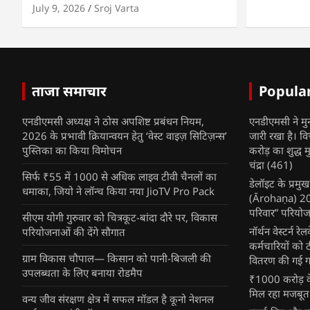
July 9, 2026
Sroj Varta
ताजा समाचार
Popula
एनडीएमसी अध्यक्ष ने ठोस अपशिष्ट प्रबंधन नियम,
एनडीएमसी ने मु
2026 के प्रभावी क्रियान्वयन हेतु ‘वेस्ट वाइज़ सिटिज़न्स’
जारी रखा है। व
पुस्तिका का किया विमोचन
करोड़ का शुद्ध म
चंद्रा
(461)
सिर्फ ₹55 में 1000 से अधिक लाइव टीवी चैनलों का
डेलॉइट के प्रम
धमाका, जियो ने लॉन्च किया नया JioTV Pro Pack
(Ārohaṇa) 2025
परिवार” परियोज
सीएम योगी गुरुवार को चित्रकूट-बांदा दौरे पर, विकास
नॉर्थन वेस्टर्न र
परियोजनाओं की देंगे सौगात
कर्मचारियों को 
ग्राम विकास चौपाल— किसान को पानी-बिजली की
वितरण की गई गर्
उपलब्धता के लिए बनाया रोडमैप
₹1000 करोड़ के
मिल रहा मजबूत
वन्य जीव संरक्षण क्षेत्र में सफल मॉडल है कूनो नेशनल