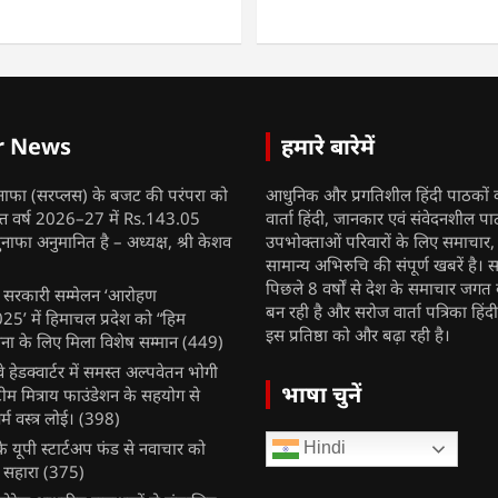
r News
हमारे बारेमें
नाफा (सरप्लस) के बजट की परंपरा को
आधुनिक और प्रगतिशील हिंदी पाठकों 
ित्त वर्ष 2026–27 में Rs.143.05
वार्ता हिंदी, जानकार एवं संवेदनशील प
ुनाफा अनुमानित है – अध्यक्ष, श्री केशव
उपभोक्ताओं परिवारों के लिए समाचार
सामान्य अभिरुचि की संपूर्ण खबरें है। स
पिछले 8 वर्षों से देश के समाचार जगत क
ुख सरकारी सम्मेलन ‘आरोहण
बन रही है और सरोज वार्ता पत्रिका हिंद
’ में हिमाचल प्रदेश को “हिम
इस प्रतिष्ठा को और बढ़ा रही है।
ना के लिए मिला विशेष सम्मान
(449)
ेलवे हेडक्वार्टर में समस्त अल्पवेतन भोगी
भाषा चुनें
टीम मित्राय फाउंडेशन के सहयोग से
म वस्त्र लोई।
(398)
 यूपी स्टार्टअप फंड से नवाचार को
Hindi
 सहारा
(375)