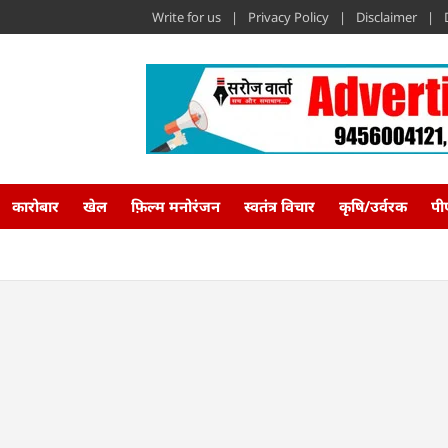
Write for us
Privacy Policy
Disclaimer
कारोबार
खेल
फ़िल्म मनोरंजन
स्वतंत्र विचार
कृषि/उर्वरक
पी