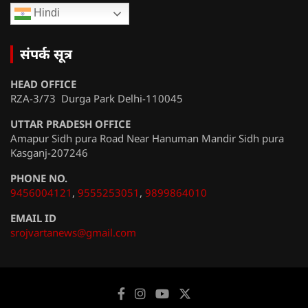
Hindi
संपर्क सूत्र
HEAD OFFICE
RZA-3/73 Durga Park Delhi-110045
UTTAR PRADESH OFFICE
Amapur Sidh pura Road Near Hanuman Mandir Sidh pura
Kasganj-207246
PHONE NO.
9456004121
,
9555253051
,
9899864010
EMAIL ID
srojvartanews@gmail.com