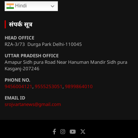
Hindi
संपर्क सूत्र
HEAD OFFICE
RZA-3/73 Durga Park Delhi-110045
UTTAR PRADESH OFFICE
Amapur Sidh pura Road Near Hanuman Mandir Sidh pura
Kasganj-207246
PHONE NO.
9456004121
,
9555253051
,
9899864010
EMAIL ID
srojvartanews@gmail.com