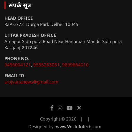
संपर्क सूत्र
HEAD OFFICE
RZA-3/73 Durga Park Delhi-110045
UTTAR PRADESH OFFICE
Amapur Sidh pura Road Near Hanuman Mandir Sidh pura
Kasganj-207246
PHONE NO.
9456004121
,
9555253051
,
9899864010
EMAIL ID
srojvartanews@gmail.com
Copyright © 2020
Designed by:
www.WizInfotech.com