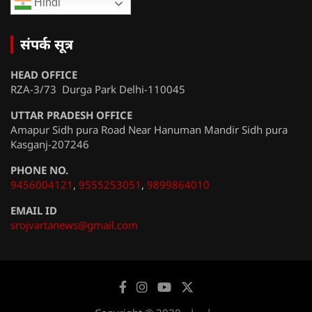
Hindi
संपर्क सूत्र
HEAD OFFICE
RZA-3/73 Durga Park Delhi-110045
UTTAR PRADESH OFFICE
Amapur Sidh pura Road Near Hanuman Mandir Sidh pura
Kasganj-207246
PHONE NO.
9456004121
,
9555253051
,
9899864010
EMAIL ID
srojvartanews@gmail.com