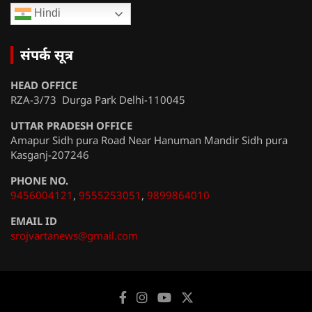
Hindi
संपर्क सूत्र
HEAD OFFICE
RZA-3/73 Durga Park Delhi-110045
UTTAR PRADESH OFFICE
Amapur Sidh pura Road Near Hanuman Mandir Sidh pura
Kasganj-207246
PHONE NO.
9456004121
,
9555253051
,
9899864010
EMAIL ID
srojvartanews@gmail.com