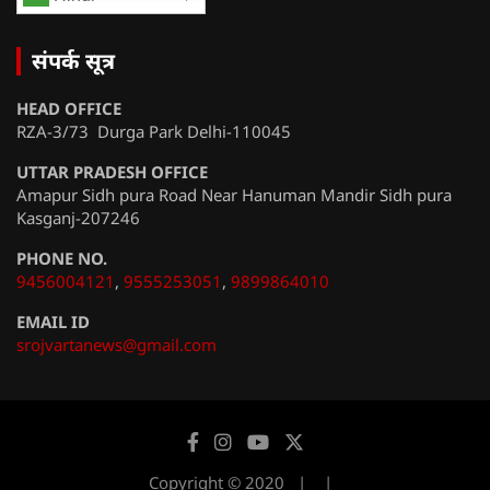
संपर्क सूत्र
HEAD OFFICE
RZA-3/73 Durga Park Delhi-110045
UTTAR PRADESH OFFICE
Amapur Sidh pura Road Near Hanuman Mandir Sidh pura
Kasganj-207246
PHONE NO.
9456004121
,
9555253051
,
9899864010
EMAIL ID
srojvartanews@gmail.com
Copyright © 2020