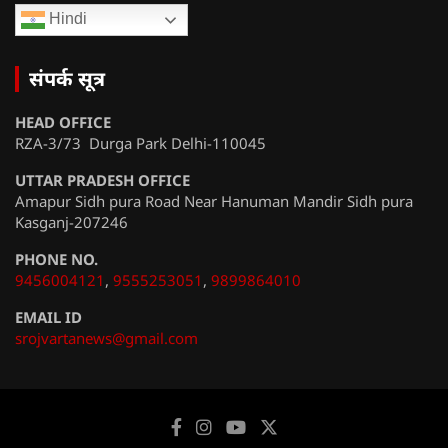
Hindi
संपर्क सूत्र
HEAD OFFICE
RZA-3/73 Durga Park Delhi-110045
UTTAR PRADESH OFFICE
Amapur Sidh pura Road Near Hanuman Mandir Sidh pura
Kasganj-207246
PHONE NO.
9456004121
,
9555253051
,
9899864010
EMAIL ID
srojvartanews@gmail.com