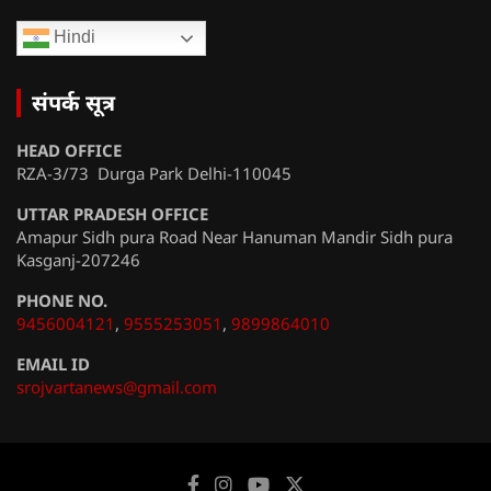
Hindi
संपर्क सूत्र
HEAD OFFICE
RZA-3/73 Durga Park Delhi-110045
UTTAR PRADESH OFFICE
Amapur Sidh pura Road Near Hanuman Mandir Sidh pura
Kasganj-207246
PHONE NO.
9456004121
,
9555253051
,
9899864010
EMAIL ID
srojvartanews@gmail.com