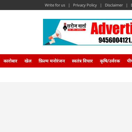
Write for us
Privacy Policy
Disclaimer
कारोबार
खेल
फ़िल्म मनोरंजन
स्वतंत्र विचार
कृषि/उर्वरक
पी