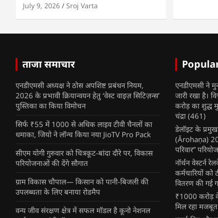
July 9, 2026
Sroj Varta
ताजा समाचार
Popula
एनडीएमसी अध्यक्ष ने ठोस अपशिष्ट प्रबंधन नियम,
एनडीएमसी ने मु
2026 के प्रभावी क्रियान्वयन हेतु ‘वेस्ट वाइज़ सिटिज़न्स’
जारी रखा है। व
पुस्तिका का किया विमोचन
करोड़ का शुद्ध म
चंद्रा
(461)
सिर्फ ₹55 में 1000 से अधिक लाइव टीवी चैनलों का
डेलॉइट के प्रम
धमाका, जियो ने लॉन्च किया नया JioTV Pro Pack
(Ārohaṇa) 2025
परिवार” परियोज
सीएम योगी गुरुवार को चित्रकूट-बांदा दौरे पर, विकास
नॉर्थन वेस्टर्न र
परियोजनाओं की देंगे सौगात
कर्मचारियों को 
ग्राम विकास चौपाल— किसान को पानी-बिजली की
वितरण की गई गर्
उपलब्धता के लिए बनाया रोडमैप
₹1000 करोड़ के
मिल रहा मजबूत
वन्य जीव संरक्षण क्षेत्र में सफल मॉडल है कूनो नेशनल