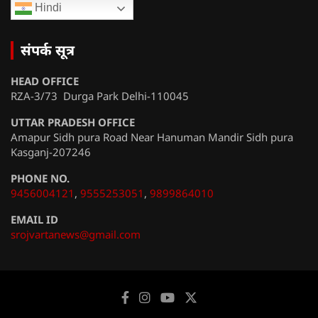
Hindi
संपर्क सूत्र
HEAD OFFICE
RZA-3/73 Durga Park Delhi-110045
UTTAR PRADESH OFFICE
Amapur Sidh pura Road Near Hanuman Mandir Sidh pura
Kasganj-207246
PHONE NO.
9456004121
,
9555253051
,
9899864010
EMAIL ID
srojvartanews@gmail.com