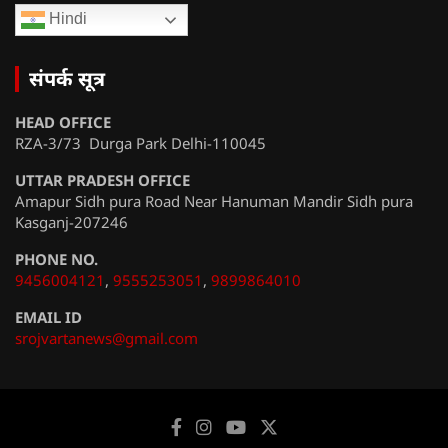
Hindi
संपर्क सूत्र
HEAD OFFICE
RZA-3/73 Durga Park Delhi-110045
UTTAR PRADESH OFFICE
Amapur Sidh pura Road Near Hanuman Mandir Sidh pura
Kasganj-207246
PHONE NO.
9456004121
,
9555253051
,
9899864010
EMAIL ID
srojvartanews@gmail.com