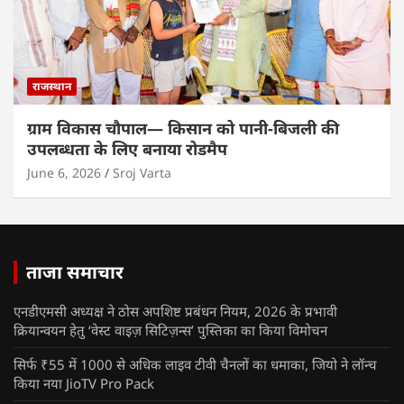
राजस्थान
ग्राम विकास चौपाल— किसान को पानी-बिजली की
उपलब्धता के लिए बनाया रोडमैप
June 6, 2026
Sroj Varta
ताजा समाचार
एनडीएमसी अध्यक्ष ने ठोस अपशिष्ट प्रबंधन नियम, 2026 के प्रभावी
क्रियान्वयन हेतु ‘वेस्ट वाइज़ सिटिज़न्स’ पुस्तिका का किया विमोचन
सिर्फ ₹55 में 1000 से अधिक लाइव टीवी चैनलों का धमाका, जियो ने लॉन्च
किया नया JioTV Pro Pack