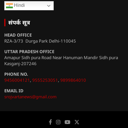
Hindi
संपर्क सूत्र
HEAD OFFICE
RZA-3/73 Durga Park Delhi-110045
UTTAR PRADESH OFFICE
Amapur Sidh pura Road Near Hanuman Mandir Sidh pura
Kasganj-207246
PHONE NO.
9456004121
,
9555253051
,
9899864010
EMAIL ID
srojvartanews@gmail.com