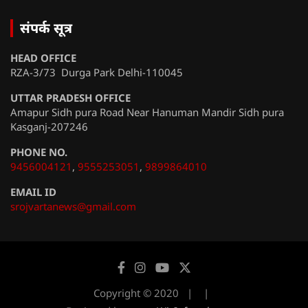
संपर्क सूत्र
HEAD OFFICE
RZA-3/73 Durga Park Delhi-110045
UTTAR PRADESH OFFICE
Amapur Sidh pura Road Near Hanuman Mandir Sidh pura
Kasganj-207246
PHONE NO.
9456004121
,
9555253051
,
9899864010
EMAIL ID
srojvartanews@gmail.com
Copyright © 2020