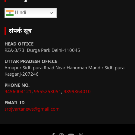
Hindi
संपर्क सूत्र
HEAD OFFICE
RZA-3/73 Durga Park Delhi-110045
UTTAR PRADESH OFFICE
Amapur Sidh pura Road Near Hanuman Mandir Sidh pura
Kasganj-207246
PHONE NO.
9456004121
,
9555253051
,
9899864010
EMAIL ID
srojvartanews@gmail.com