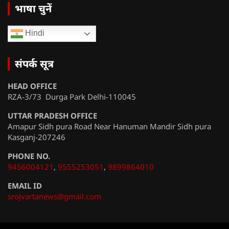
भाषा चुनें
Hindi
संपर्क सूत्र
HEAD OFFICE
RZA-3/73 Durga Park Delhi-110045
UTTAR PRADESH OFFICE
Amapur Sidh pura Road Near Hanuman Mandir Sidh pura
Kasganj-207246
PHONE NO.
9456004121
,
9555253051
,
9899864010
EMAIL ID
srojvartanews@gmail.com