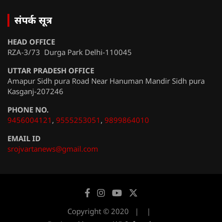
संपर्क सूत्र
HEAD OFFICE
RZA-3/73 Durga Park Delhi-110045
UTTAR PRADESH OFFICE
Amapur Sidh pura Road Near Hanuman Mandir Sidh pura
Kasganj-207246
PHONE NO.
9456004121
,
9555253051
,
9899864010
EMAIL ID
srojvartanews@gmail.com
Copyright © 2020