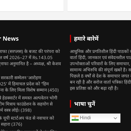
r News
हमारे बारेमें
नाफा (सरप्लस) के बजट की परंपरा को
आधुनिक और प्रगतिशील हिंदी पाठकों 
ित्त वर्ष 2026–27 में Rs.143.05
वार्ता हिंदी, जानकार एवं संवेदनशील प
ुनाफा अनुमानित है – अध्यक्ष, श्री केशव
उपभोक्ताओं परिवारों के लिए समाचार
सामान्य अभिरुचि की संपूर्ण खबरें है। स
पिछले 8 वर्षों से देश के समाचार जगत क
ुख सरकारी सम्मेलन ‘आरोहण
बन रही है और सरोज वार्ता पत्रिका हिंद
’ में हिमाचल प्रदेश को “हिम
इस प्रतिष्ठा को और बढ़ा रही है।
ना के लिए मिला विशेष सम्मान
(450)
ेलवे हेडक्वार्टर में समस्त अल्पवेतन भोगी
भाषा चुनें
टीम मित्राय फाउंडेशन के सहयोग से
म वस्त्र लोई।
(398)
 यूपी स्टार्टअप फंड से नवाचार को
Hindi
 सहारा
(376)