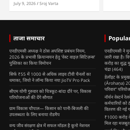
July 9, 2026
Sroj Varta
ताजा समाचार
Popula
एनडीएमसी अध्यक्ष ने ठोस अपशिष्ट प्रबंधन नियम,
एनडीएमसी ने मु
2026 के प्रभावी क्रियान्वयन हेतु ‘वेस्ट वाइज़ सिटिज़न्स’
जारी रखा है। व
पुस्तिका का किया विमोचन
करोड़ का शुद्ध म
चंद्रा
(464)
सिर्फ ₹55 में 1000 से अधिक लाइव टीवी चैनलों का
डेलॉइट के प्रम
धमाका, जियो ने लॉन्च किया नया JioTV Pro Pack
(Ārohaṇa) 2025
परिवार” परियोज
सीएम योगी गुरुवार को चित्रकूट-बांदा दौरे पर, विकास
नॉर्थन वेस्टर्न र
परियोजनाओं की देंगे सौगात
कर्मचारियों को 
ग्राम विकास चौपाल— किसान को पानी-बिजली की
वितरण की गई गर्
उपलब्धता के लिए बनाया रोडमैप
₹1000 करोड़ के
मिल रहा मजबूत
वन्य जीव संरक्षण क्षेत्र में सफल मॉडल है कूनो नेशनल