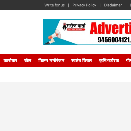
Write for us
Privacy Policy
Disclaimer
कारोबार
खेल
फ़िल्म मनोरंजन
स्वतंत्र विचार
कृषि/उर्वरक
पी