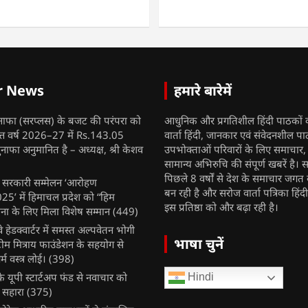
r News
हमारे बारेमें
नाफा (सरप्लस) के बजट की परंपरा को
आधुनिक और प्रगतिशील हिंदी पाठकों 
ित्त वर्ष 2026–27 में Rs.143.05
वार्ता हिंदी, जानकार एवं संवेदनशील प
ुनाफा अनुमानित है – अध्यक्ष, श्री केशव
उपभोक्ताओं परिवारों के लिए समाचार
सामान्य अभिरुचि की संपूर्ण खबरें है। स
पिछले 8 वर्षों से देश के समाचार जगत क
ुख सरकारी सम्मेलन ‘आरोहण
बन रही है और सरोज वार्ता पत्रिका हिंद
’ में हिमाचल प्रदेश को “हिम
इस प्रतिष्ठा को और बढ़ा रही है।
ना के लिए मिला विशेष सम्मान
(449)
ेलवे हेडक्वार्टर में समस्त अल्पवेतन भोगी
भाषा चुनें
टीम मित्राय फाउंडेशन के सहयोग से
म वस्त्र लोई।
(398)
 यूपी स्टार्टअप फंड से नवाचार को
Hindi
 सहारा
(375)