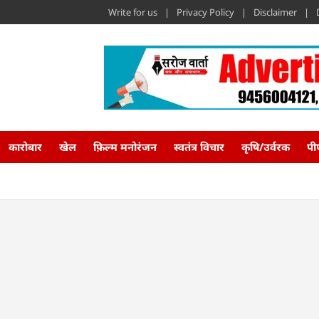
Write for us
Privacy Policy
Disclaimer
कारोबार
खेल
फ़िल्म मनोरंजन
स्वतंत्र विचार
कृषि/उर्वरक
पी