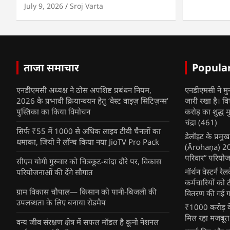
July 9, 2026
Sroj Varta
ताजा समाचार
Popula
एनडीएमसी अध्यक्ष ने ठोस अपशिष्ट प्रबंधन नियम,
एनडीएमसी ने मु
2026 के प्रभावी क्रियान्वयन हेतु ‘वेस्ट वाइज़ सिटिज़न्स’
जारी रखा है। व
पुस्तिका का किया विमोचन
करोड़ का शुद्ध म
चंद्रा
(461)
सिर्फ ₹55 में 1000 से अधिक लाइव टीवी चैनलों का
डेलॉइट के प्रम
धमाका, जियो ने लॉन्च किया नया JioTV Pro Pack
(Ārohaṇa) 2025
परिवार” परियोज
सीएम योगी गुरुवार को चित्रकूट-बांदा दौरे पर, विकास
नॉर्थन वेस्टर्न र
परियोजनाओं की देंगे सौगात
कर्मचारियों को 
ग्राम विकास चौपाल— किसान को पानी-बिजली की
वितरण की गई गर्
उपलब्धता के लिए बनाया रोडमैप
₹1000 करोड़ के
मिल रहा मजबूत
वन्य जीव संरक्षण क्षेत्र में सफल मॉडल है कूनो नेशनल