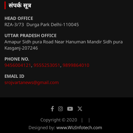
संपर्क सूत्र
HEAD OFFICE
RZA-3/73 Durga Park Delhi-110045
UTTAR PRADESH OFFICE
Amapur Sidh pura Road Near Hanuman Mandir Sidh pura
Kasganj-207246
PHONE NO.
9456004121
,
9555253051
,
9899864010
EMAIL ID
srojvartanews@gmail.com
Copyright © 2020
Designed by:
www.WizInfotech.com