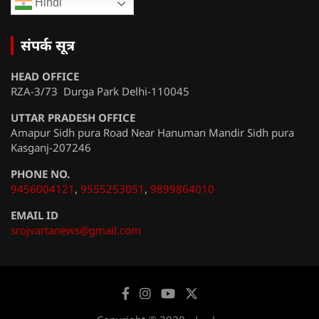
Hindi
संपर्क सूत्र
HEAD OFFICE
RZA-3/73 Durga Park Delhi-110045
UTTAR PRADESH OFFICE
Amapur Sidh pura Road Near Hanuman Mandir Sidh pura
Kasganj-207246
PHONE NO.
9456004121
,
9555253051
,
9899864010
EMAIL ID
srojvartanews@gmail.com