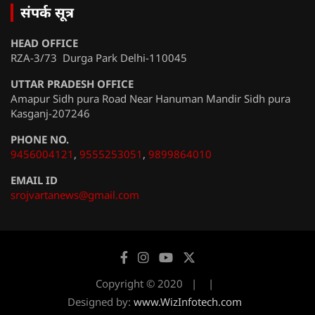
संपर्क सूत्र
HEAD OFFICE
RZA-3/73 Durga Park Delhi-110045
UTTAR PRADESH OFFICE
Amapur Sidh pura Road Near Hanuman Mandir Sidh pura
Kasganj-207246
PHONE NO.
9456004121
,
9555253051
,
9899864010
EMAIL ID
srojvartanews@gmail.com
Copyright © 2020
Designed by:
www.WizInfotech.com