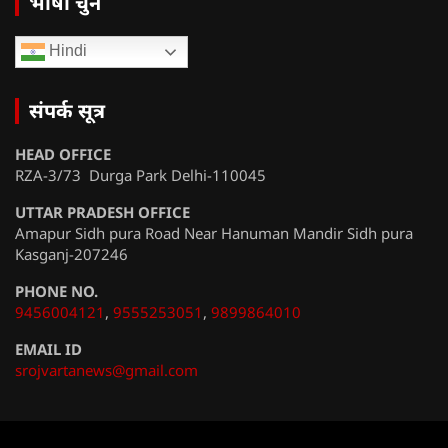
भाषा चुनें
Hindi
संपर्क सूत्र
HEAD OFFICE
RZA-3/73 Durga Park Delhi-110045
UTTAR PRADESH OFFICE
Amapur Sidh pura Road Near Hanuman Mandir Sidh pura
Kasganj-207246
PHONE NO.
9456004121
,
9555253051
,
9899864010
EMAIL ID
srojvartanews@gmail.com