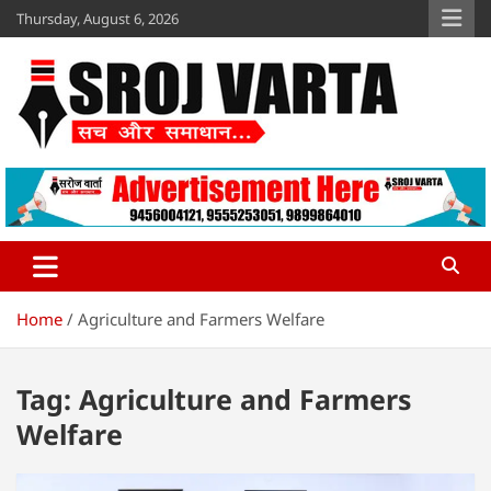
Skip
Thursday, August 6, 2026
to
content
Sroj Varta
www.srojvarta.in
Home
Agriculture and Farmers Welfare
Tag:
Agriculture and Farmers
Welfare