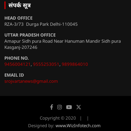
संपर्क सूत्र
HEAD OFFICE
RZA-3/73 Durga Park Delhi-110045
UTTAR PRADESH OFFICE
Amapur Sidh pura Road Near Hanuman Mandir Sidh pura
Kasganj-207246
PHONE NO.
9456004121
,
9555253051
,
9899864010
EMAIL ID
srojvartanews@gmail.com
Copyright © 2020
Designed by:
www.WizInfotech.com