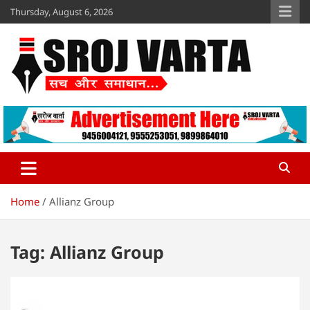
Skip
Thursday, August 6, 2026
to
content
Sroj Varta
www.srojvarta.in
Home
Allianz Group
Tag:
Allianz Group