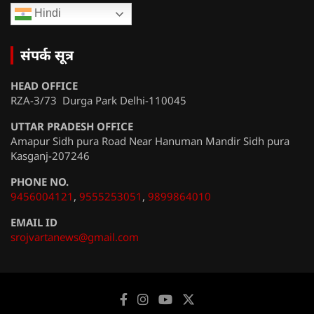
Hindi
संपर्क सूत्र
HEAD OFFICE
RZA-3/73 Durga Park Delhi-110045
UTTAR PRADESH OFFICE
Amapur Sidh pura Road Near Hanuman Mandir Sidh pura
Kasganj-207246
PHONE NO.
9456004121
,
9555253051
,
9899864010
EMAIL ID
srojvartanews@gmail.com