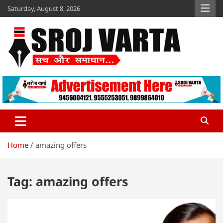
Skip
Saturday, August 8, 2026
to
content
Sroj Varta
www.srojvarta.in
Home
amazing offers
Tag:
amazing offers