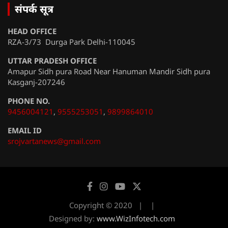
संपर्क सूत्र
HEAD OFFICE
RZA-3/73 Durga Park Delhi-110045
UTTAR PRADESH OFFICE
Amapur Sidh pura Road Near Hanuman Mandir Sidh pura
Kasganj-207246
PHONE NO.
9456004121
,
9555253051
,
9899864010
EMAIL ID
srojvartanews@gmail.com
Copyright © 2020
Designed by:
www.WizInfotech.com