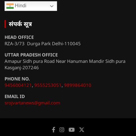
Hindi
संपर्क सूत्र
HEAD OFFICE
RZA-3/73 Durga Park Delhi-110045
UTTAR PRADESH OFFICE
Amapur Sidh pura Road Near Hanuman Mandir Sidh pura
Kasganj-207246
PHONE NO.
9456004121
,
9555253051
,
9899864010
EMAIL ID
srojvartanews@gmail.com