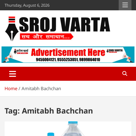
Skip
Thursday, August 6, 2026
to
content
Sroj Varta
www.srojvarta.in
Home
Amitabh Bachchan
Tag:
Amitabh Bachchan