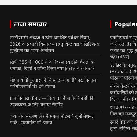
ताजा समाचार
Popula
एनडीएमसी अध्यक्ष ने ठोस अपशिष्ट प्रबंधन नियम,
एनडीएमसी ने मु
2026 के प्रभावी क्रियान्वयन हेतु ‘वेस्ट वाइज़ सिटिज़न्स’
जारी रखा है। व
पुस्तिका का किया विमोचन
करोड़ का शुद्ध म
चंद्रा
(467)
सिर्फ ₹55 में 1000 से अधिक लाइव टीवी चैनलों का
डेलॉइट के प्रम
धमाका, जियो ने लॉन्च किया नया JioTV Pro Pack
(Ārohaṇa) 2025
परिवार” परियोज
सीएम योगी गुरुवार को चित्रकूट-बांदा दौरे पर, विकास
नॉर्थन वेस्टर्न र
परियोजनाओं की देंगे सौगात
कर्मचारियों को 
ग्राम विकास चौपाल— किसान को पानी-बिजली की
वितरण की गई गर्
उपलब्धता के लिए बनाया रोडमैप
₹1000 करोड़ के
मिल रहा मजबूत
वन्य जीव संरक्षण क्षेत्र में सफल मॉडल है कूनो नेशनल
स्मार्ट ग्रिड औ
पार्क : मुख्यमंत्री डॉ. यादव
होगा भविष्य-सक्