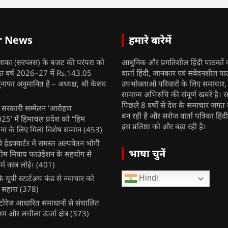
r News
हमारे बारेमें
नाफा (सरप्लस) के बजट की परंपरा को
आधुनिक और प्रगतिशील हिंदी पाठकों 
ित्त वर्ष 2026–27 में Rs.143.05
वार्ता हिंदी, जानकार एवं संवेदनशील प
ुनाफा अनुमानित है – अध्यक्ष, श्री केशव
उपभोक्ताओं परिवारों के लिए समाचार
सामान्य अभिरुचि की संपूर्ण खबरें है। स
पिछले 8 वर्षों से देश के समाचार जगत क
ुख सरकारी सम्मेलन ‘आरोहण
बन रही है और सरोज वार्ता पत्रिका हिंद
’ में हिमाचल प्रदेश को “हिम
इस प्रतिष्ठा को और बढ़ा रही है।
ना के लिए मिला विशेष सम्मान
(453)
ेलवे हेडक्वार्टर में समस्त अल्पवेतन भोगी
भाषा चुनें
टीम मित्राय फाउंडेशन के सहयोग से
म वस्त्र लोई।
(401)
 यूपी स्टार्टअप फंड से नवाचार को
Hindi
 सहारा
(378)
र स्टोरेज आधारित समाधानों से संचालित
षम और लचीला ऊर्जा क्षेत्र
(373)