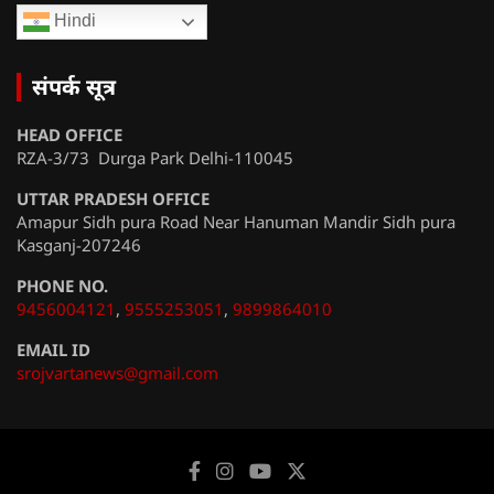
Hindi
संपर्क सूत्र
HEAD OFFICE
RZA-3/73 Durga Park Delhi-110045
UTTAR PRADESH OFFICE
Amapur Sidh pura Road Near Hanuman Mandir Sidh pura
Kasganj-207246
PHONE NO.
9456004121
,
9555253051
,
9899864010
EMAIL ID
srojvartanews@gmail.com