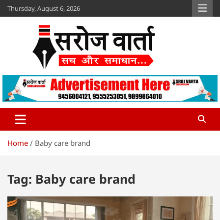
Skip
Thursday, August 6, 2026
to
content
Sroj Varta
www.srojvarta.in
Home
Baby care brand
Tag:
Baby care brand