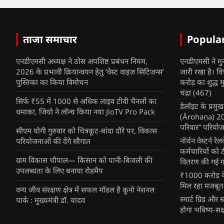
ताजा समाचार
Popula
एनडीएमसी अध्यक्ष ने ठोस अपशिष्ट प्रबंधन नियम,
एनडीएमसी ने मु
2026 के प्रभावी क्रियान्वयन हेतु ‘वेस्ट वाइज़ सिटिज़न्स’
जारी रखा है। व
पुस्तिका का किया विमोचन
करोड़ का शुद्ध म
चंद्रा
(467)
सिर्फ ₹55 में 1000 से अधिक लाइव टीवी चैनलों का
डेलॉइट के प्रम
धमाका, जियो ने लॉन्च किया नया JioTV Pro Pack
(Ārohaṇa) 2025
परिवार” परियोज
सीएम योगी गुरुवार को चित्रकूट-बांदा दौरे पर, विकास
नॉर्थन वेस्टर्न र
परियोजनाओं की देंगे सौगात
कर्मचारियों को 
ग्राम विकास चौपाल— किसान को पानी-बिजली की
वितरण की गई गर्
उपलब्धता के लिए बनाया रोडमैप
₹1000 करोड़ के
मिल रहा मजबूत
वन्य जीव संरक्षण क्षेत्र में सफल मॉडल है कूनो नेशनल
स्मार्ट ग्रिड औ
पार्क : मुख्यमंत्री डॉ. यादव
होगा भविष्य-सक्