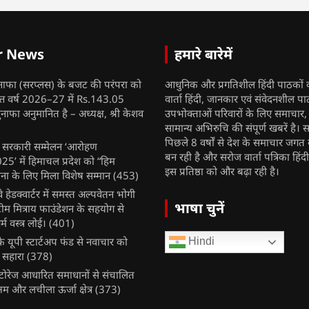
r News
हमारे बारेमें
नाफा (सरप्लस) के बजट की परंपरा को
आधुनिक और प्रगतिशील हिंदी पाठकों 
ित्त वर्ष 2026–27 में Rs.143.05
वार्ता हिंदी, जानकार एवं संवेदनशील प
ुनाफा अनुमानित है – अध्यक्ष, श्री केशव
उपभोक्ताओं परिवारों के लिए समाचार
सामान्य अभिरुचि की संपूर्ण खबरें है। स
पिछले 8 वर्षों से देश के समाचार जगत क
ुख सरकारी सम्मेलन ‘आरोहण
बन रही है और सरोज वार्ता पत्रिका हिंद
’ में हिमाचल प्रदेश को “हिम
इस प्रतिष्ठा को और बढ़ा रही है।
ना के लिए मिला विशेष सम्मान
(453)
ेलवे हेडक्वार्टर में समस्त अल्पवेतन भोगी
भाषा चुनें
टीम मित्राय फाउंडेशन के सहयोग से
म वस्त्र लोई।
(401)
 यूपी स्टार्टअप फंड से नवाचार को
Hindi
 सहारा
(378)
र स्टोरेज आधारित समाधानों से संचालित
षम और लचीला ऊर्जा क्षेत्र
(373)