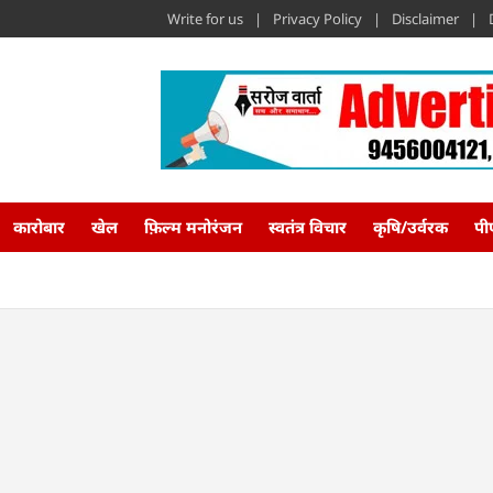
Write for us
Privacy Policy
Disclaimer
कारोबार
खेल
फ़िल्म मनोरंजन
स्वतंत्र विचार
कृषि/उर्वरक
पी