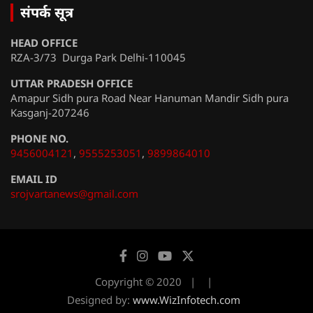
संपर्क सूत्र
HEAD OFFICE
RZA-3/73 Durga Park Delhi-110045
UTTAR PRADESH OFFICE
Amapur Sidh pura Road Near Hanuman Mandir Sidh pura
Kasganj-207246
PHONE NO.
9456004121
,
9555253051
,
9899864010
EMAIL ID
srojvartanews@gmail.com
Copyright © 2020
Designed by:
www.WizInfotech.com