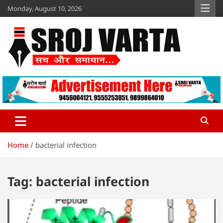
Skip
Monday, August 10, 2026
to
content
Sroj Varta
www.srojvarta.in
Home
bacterial infection
Tag:
bacterial infection