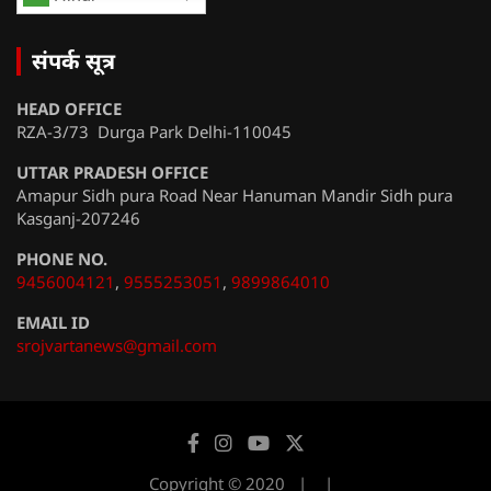
संपर्क सूत्र
HEAD OFFICE
RZA-3/73 Durga Park Delhi-110045
UTTAR PRADESH OFFICE
Amapur Sidh pura Road Near Hanuman Mandir Sidh pura
Kasganj-207246
PHONE NO.
9456004121
,
9555253051
,
9899864010
EMAIL ID
srojvartanews@gmail.com
Copyright © 2020