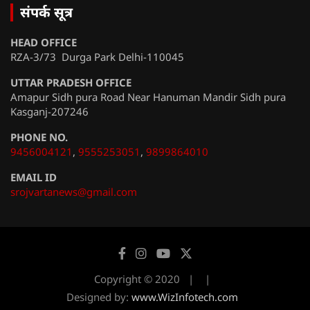
संपर्क सूत्र
HEAD OFFICE
RZA-3/73 Durga Park Delhi-110045
UTTAR PRADESH OFFICE
Amapur Sidh pura Road Near Hanuman Mandir Sidh pura
Kasganj-207246
PHONE NO.
9456004121
,
9555253051
,
9899864010
EMAIL ID
srojvartanews@gmail.com
Copyright © 2020
Designed by:
www.WizInfotech.com