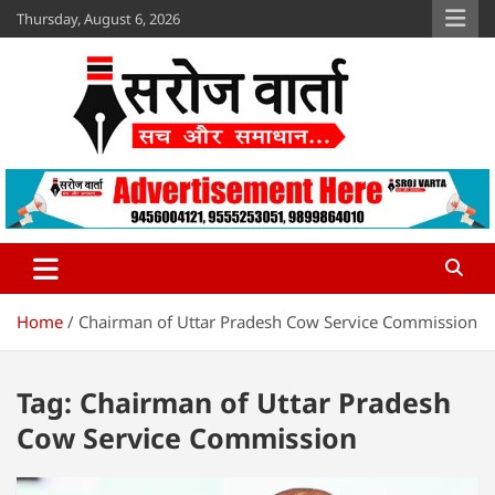
Skip
Thursday, August 6, 2026
to
content
Sroj Varta
www.srojvarta.in
Home
Chairman of Uttar Pradesh Cow Service Commission
Tag:
Chairman of Uttar Pradesh
Cow Service Commission