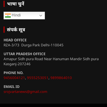
भाषा चुनें
Hindi
संपर्क सूत्र
HEAD OFFICE
RZA-3/73 Durga Park Delhi-110045
UTTAR PRADESH OFFICE
Amapur Sidh pura Road Near Hanuman Mandir Sidh pura
Kasganj-207246
PHONE NO.
9456004121
,
9555253051
,
9899864010
EMAIL ID
srojvartanews@gmail.com