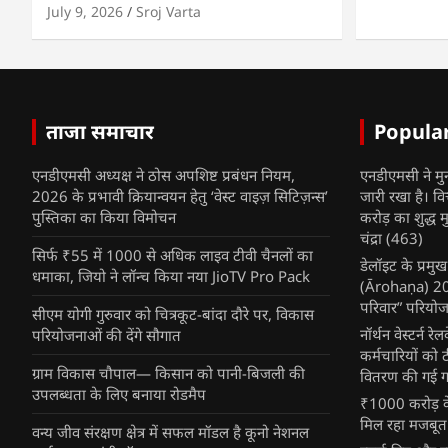
July 9, 2026
Sroj Varta
ताजा समाचार
Popula
एनडीएमसी अध्यक्ष ने ठोस अपशिष्ट प्रबंधन नियम,
एनडीएमसी ने मु
2026 के प्रभावी क्रियान्वयन हेतु ‘वेस्ट वाइज़ सिटिज़न्स’
जारी रखा है। व
पुस्तिका का किया विमोचन
करोड़ का शुद्ध म
चंद्रा
(463)
सिर्फ ₹55 में 1000 से अधिक लाइव टीवी चैनलों का
डेलॉइट के प्रम
धमाका, जियो ने लॉन्च किया नया JioTV Pro Pack
(Ārohaṇa) 2025
परिवार” परियोज
सीएम योगी गुरुवार को चित्रकूट-बांदा दौरे पर, विकास
नॉर्थन वेस्टर्न र
परियोजनाओं की देंगे सौगात
कर्मचारियों को 
ग्राम विकास चौपाल— किसान को पानी-बिजली की
वितरण की गई गर्
उपलब्धता के लिए बनाया रोडमैप
₹1000 करोड़ के
मिल रहा मजबूत
वन्य जीव संरक्षण क्षेत्र में सफल मॉडल है कूनो नेशनल