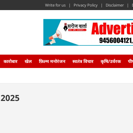
Write for us
Privacy Policy
Disclaimer
कारोबार
खेल
फ़िल्म मनोरंजन
स्वतंत्र विचार
कृषि/उर्वरक
पी
स 2025