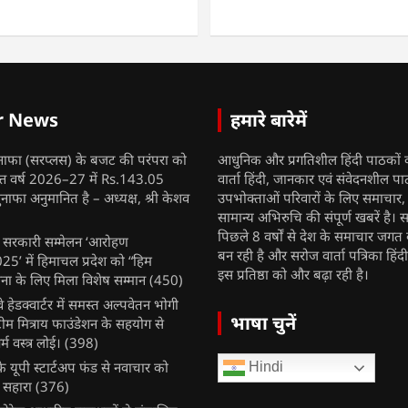
r News
हमारे बारेमें
नाफा (सरप्लस) के बजट की परंपरा को
आधुनिक और प्रगतिशील हिंदी पाठकों 
ित्त वर्ष 2026–27 में Rs.143.05
वार्ता हिंदी, जानकार एवं संवेदनशील प
ुनाफा अनुमानित है – अध्यक्ष, श्री केशव
उपभोक्ताओं परिवारों के लिए समाचार
सामान्य अभिरुचि की संपूर्ण खबरें है। स
पिछले 8 वर्षों से देश के समाचार जगत क
ुख सरकारी सम्मेलन ‘आरोहण
बन रही है और सरोज वार्ता पत्रिका हिंद
’ में हिमाचल प्रदेश को “हिम
इस प्रतिष्ठा को और बढ़ा रही है।
ना के लिए मिला विशेष सम्मान
(450)
ेलवे हेडक्वार्टर में समस्त अल्पवेतन भोगी
भाषा चुनें
टीम मित्राय फाउंडेशन के सहयोग से
म वस्त्र लोई।
(398)
 यूपी स्टार्टअप फंड से नवाचार को
Hindi
 सहारा
(376)